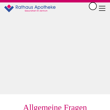
Shop
Aktuelles
Die Apotheke
Service
NOTDIENSTAPOTHEKE
INDIVIDUELLER SERVICE IHRER RATHAUS-
APOTHEKE
RATGEBER GESUNDHEIT
HEILPFLANZENLEXIKON
Allgemeine Fragen
KONTAKT